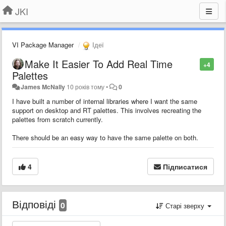
JKI
VI Package Manager
Ідеї
Make It Easier To Add Real Time
+4
Palettes
James McNally
10 років тому
•
0
I have built a number of internal libraries where I want the same
support on desktop and RT palettes. This involves recreating the
palettes from scratch currently.
There should be an easy way to have the same palette on both.
4
Підписатися
Відповіді
0
Старі зверху