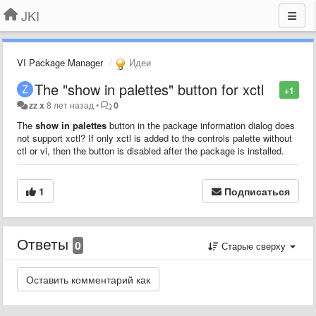
JKI
VI Package Manager
Идеи
The "show in palettes" button for xctl
+1
zz x
8 лет назад
•
0
The
show in palettes
button in the package information dialog does
not support xctl? If only xctl is added to the controls palette without
ctl or vi, then the button is disabled after the package is installed.
1
Подписаться
Ответы
0
Старые сверху