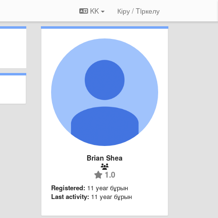
KK
Кіру / Tiркелу
Brian Shea
1.0
Registered:
11 year бұрын
Last activity:
11 year бұрын