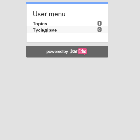
User menu
Topics
1
Түсіндірме
0