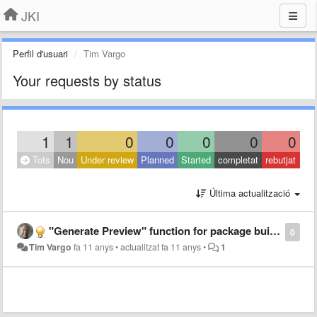
JKI
Perfil d'usuari
Tim Vargo
Your requests by status
1
1
0
0
0
0
0
Tots
Nou
Under review
Planned
Started
completat
rebutjat
Última actualització
"Generate Preview" function for package build specs
0
Tim Vargo
fa 11 anys
•
actualitzat
fa 11 anys
•
1