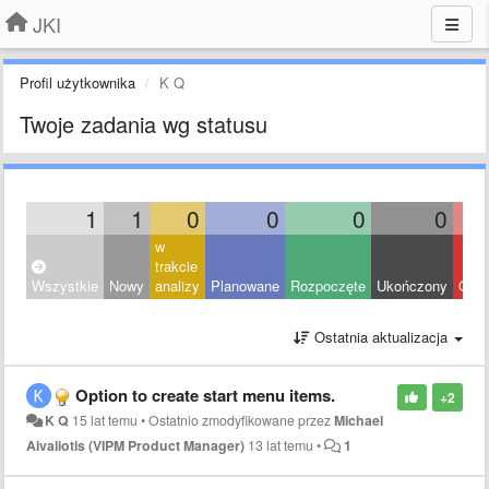
JKI
Profil użytkownika
K Q
Twoje zadania wg statusu
1
1
0
0
0
0
w
trakcie
Wszystkie
Nowy
analizy
Planowane
Rozpoczęte
Ukończony
Odrz
Ostatnia aktualizacja
Option to create start menu items.
+2
K Q
15 lat temu
•
Ostatnio zmodyfikowane przez
Michael
Aivaliotis (VIPM Product Manager)
13 lat temu
•
1