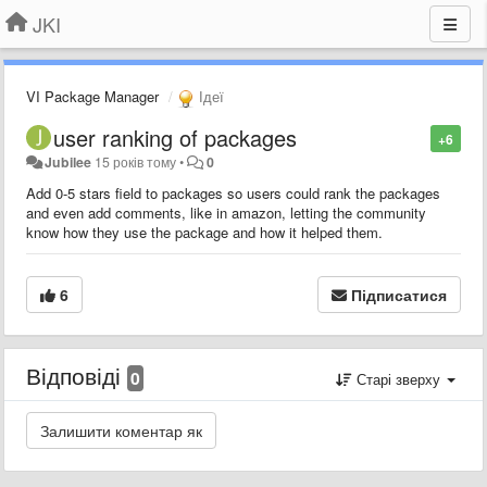
JKI
VI Package Manager
Ідеї
user ranking of packages
+6
Jubilee
15 років тому
•
0
Add 0-5 stars field to packages so users could rank the packages
and even add comments, like in amazon, letting the community
know how they use the package and how it helped them.
6
Підписатися
Відповіді
0
Старі зверху