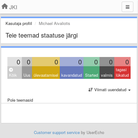
JKI
Kasutaja profiil
Michael Aivaliotis
Teie teemad staatuse järgi
0
0
0
0
0
0
0
tagasi
Kõik
Uus
ülevaatamisel
kavandatud
Started
valmis
lükatud
Viimati uuendatud
Pole teemasid
Customer support service
by UserEcho