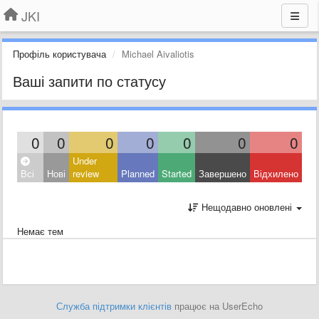
JKI
Профіль користувача
Michael Aivaliotis
Ваші запити по статусу
0
0
0
0
0
0
0
Under
Всі
Нові
review
Planned
Started
Завершено
Відхилено
Нещодавно оновлені
Немає тем
Служба підтримки клієнтів
працює на UserEcho