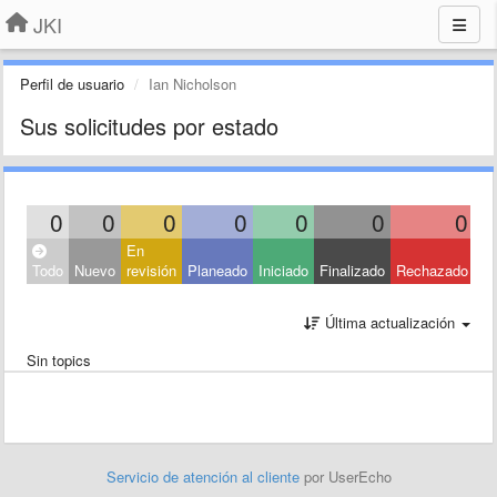
JKI
Perfil de usuario
Ian Nicholson
Sus solicitudes por estado
0
0
0
0
0
0
0
En
Todo
Nuevo
revisión
Planeado
Iniciado
Finalizado
Rechazado
Última actualización
Sin topics
Servicio de atención al cliente
por UserEcho