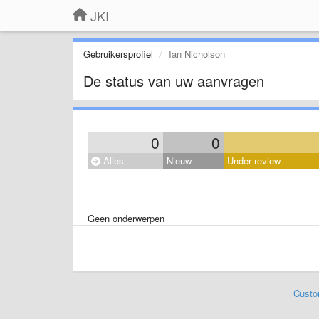
JKI
Gebruikersprofiel
Ian Nicholson
De status van uw aanvragen
0
0
Alles
Nieuw
Under review
Geen onderwerpen
Custo