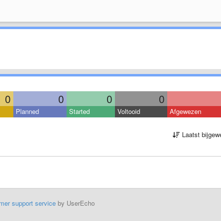
0
0
0
0
Planned
Started
Voltooid
Afgewezen
Laatst bijgew
mer support service
by UserEcho