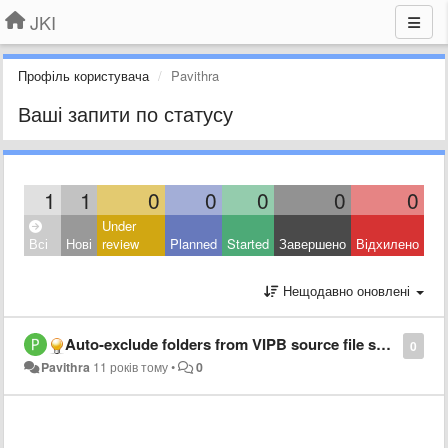
JKI
Профіль користувача
Pavithra
Ваші запити по статусу
1
1
0
0
0
0
0
Under
Всі
Нові
review
Planned
Started
Завершено
Відхилено
Нещодавно оновлені
​Auto-exclude folders from VIPB source file settings by default
0
Pavithra
11 років тому
•
0