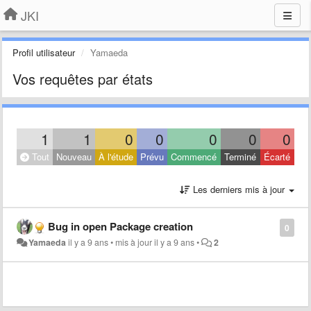
JKI
Profil utilisateur
Yamaeda
Vos requêtes par états
1
1
0
0
0
0
0
Tout
Nouveau
À l'étude
Prévu
Commencé
Terminé
Écarté
Les derniers mis à jour
Bug in open Package creation
0
Yamaeda
il y a 9 ans
•
mis à jour
il y a 9 ans
•
2