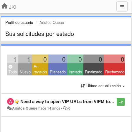
JKI
Perfil de usuario
Aristos Queue
Sus solicitudes por estado
1
1
0
0
0
0
0
En
Todo
Nuevo
revisión
Planeado
Iniciado
Finalizado
Rechazado
Última actualización
Need a way to open VIP URLs from VIPM for Mac/Linux users
+2
Aristos Queue
hace 14 años
•
0