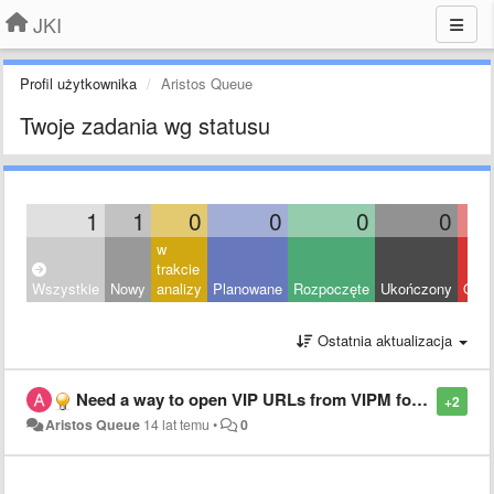
JKI
Profil użytkownika
Aristos Queue
Twoje zadania wg statusu
1
1
0
0
0
0
w
trakcie
Wszystkie
Nowy
analizy
Planowane
Rozpoczęte
Ukończony
Odrz
Ostatnia aktualizacja
Need a way to open VIP URLs from VIPM for Mac/Linux users
+2
Aristos Queue
14 lat temu
•
0