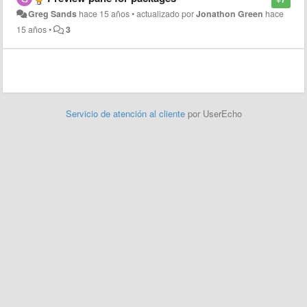
Greg Sands
hace 15 años
•
actualizado por
Jonathon Green
hace
15 años
•
3
Servicio de atención al cliente
por UserEcho