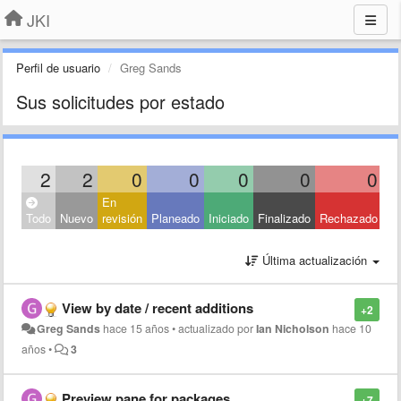
JKI
Perfil de usuario
Greg Sands
Sus solicitudes por estado
2
2
0
0
0
0
0
En
Todo
Nuevo
revisión
Planeado
Iniciado
Finalizado
Rechazado
Última actualización
View by date / recent additions
+2
Greg Sands
hace 15 años
•
actualizado por
Ian Nicholson
hace 10
años
•
3
Preview pane for packages
+7