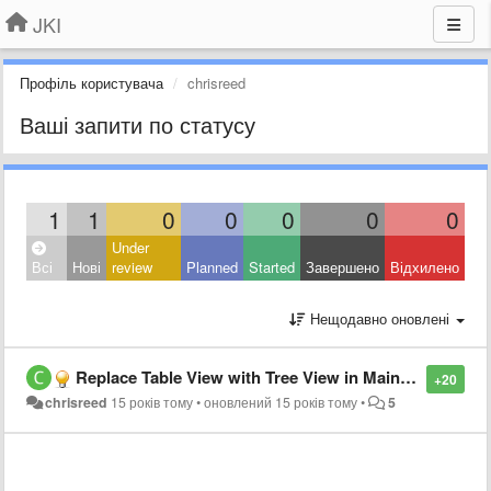
JKI
Профіль користувача
chrisreed
Ваші запити по статусу
1
1
0
0
0
0
0
Under
Всі
Нові
review
Planned
Started
Завершено
Відхилено
Нещодавно оновлені
Replace Table View with Tree View in Main GUI
+20
chrisreed
15 років тому
•
оновлений
15 років тому
•
5