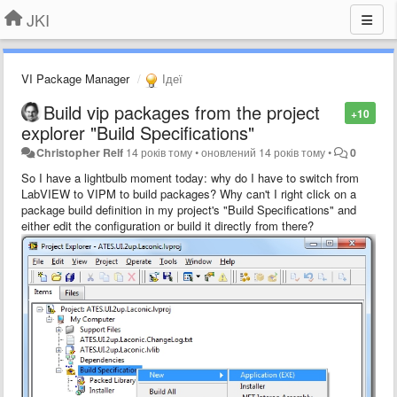
JKI
VI Package Manager
Ідеї
Build vip packages from the project
+10
explorer "Build Specifications"
Christopher Relf
14 років тому
•
оновлений
14 років тому
•
0
So I have a lightbulb moment today: why do I have to switch from
LabVIEW to VIPM to build packages? Why can't I right click on a
package build definition in my project's "Build Specifications" and
either edit the configuration or build it directly from there?