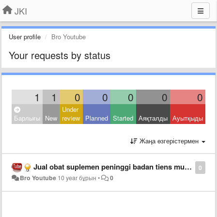
JKI
User profile
Bro Youtube
Your requests by status
1
1
0
0
0
0
0
Under
Барлығы
New
review
Planned
Started
Аяқталды
Ауытқыды
Жаңа өзгерістермен
Jual obat suplemen peninggi badan tiens murah asli
0
Bro Youtube
10 year бұрын
•
0