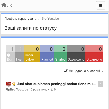
JKI
Профіль користувача
Bro Youtube
Ваші запити по статусу
1
1
0
0
0
0
0
Under
Всі
Нові
review
Planned
Started
Завершено
Відхилено
Нещодавно оновлені
Jual obat suplemen peninggi badan tiens murah asli
0
Bro Youtube
10 років тому
•
0