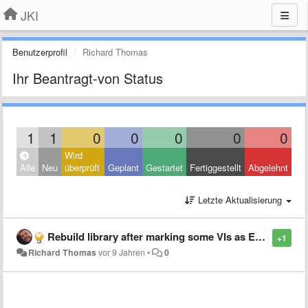
JKI
Benutzerprofil
Richard Thomas
Ihr Beantragt-von Status
1
1
0
0
0
0
0
Wird
Alle
Neu
überprüft
Geplant
Gestartet
Fertiggestellt
Abgelehnt
Letzte Aktualisierung
Rebuild library after marking some VIs as Exclude from Package
+1
Richard Thomas
vor 9 Jahren
•
0