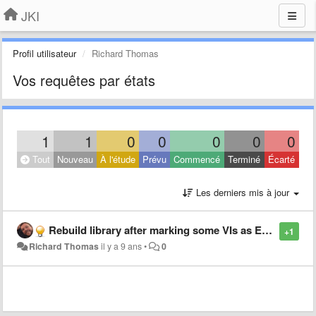
JKI
Profil utilisateur
Richard Thomas
Vos requêtes par états
1
1
0
0
0
0
0
Tout
Nouveau
À l'étude
Prévu
Commencé
Terminé
Écarté
Les derniers mis à jour
Rebuild library after marking some VIs as Exclude from Package
+1
Richard Thomas
il y a 9 ans
•
0