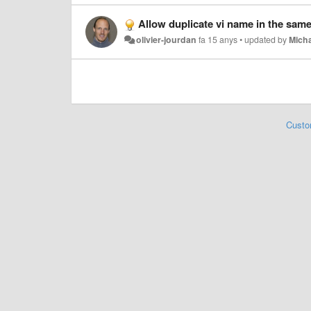
Allow duplicate vi name in the sam
olivier-jourdan
fa 15 anys
•
updated by
Micha
Custo