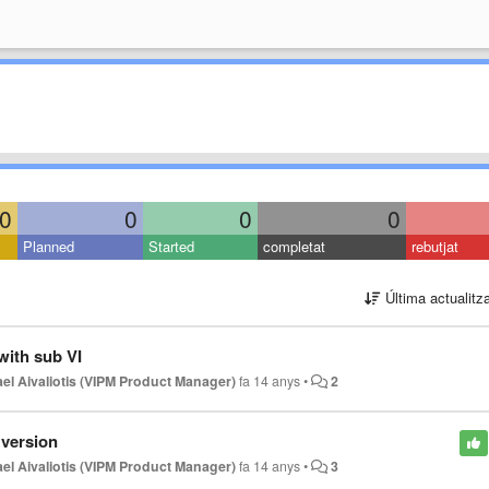
0
0
0
0
Planned
Started
completat
rebutjat
Última actualitz
with sub VI
el Aivaliotis (VIPM Product Manager)
fa 14 anys
•
2
 version
el Aivaliotis (VIPM Product Manager)
fa 14 anys
•
3