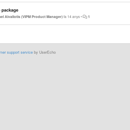
e package
el Aivaliotis (VIPM Product Manager)
fa 14 anys
•
1
mer support service
by UserEcho