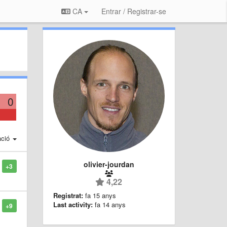
CA
Entrar / Registrar-se
0
ació
olivier-jourdan
+3
4,22
Registrat:
fa 15 anys
Last activity:
fa 14 anys
+9