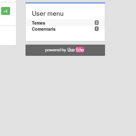
+5
User menu
Temes
3
Comentaris
1