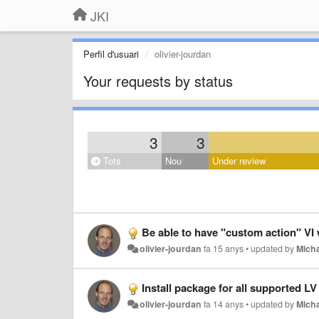
JKI
Perfil d'usuari
olivier-jourdan
Your requests by status
3
3
Tots
Nou
Under review
Be able to have "custom action" VI 
olivier-jourdan
fa 15 anys
•
updated by
Micha
Install package for all supported LV
olivier-jourdan
fa 14 anys
•
updated by
Micha