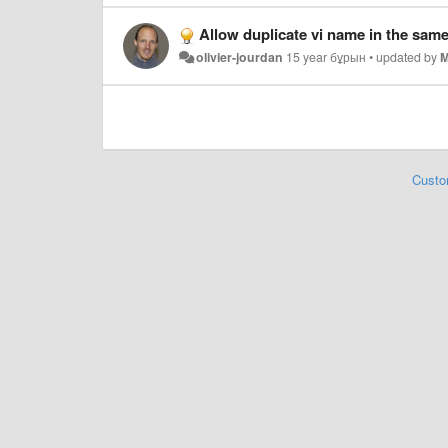
Allow duplicate vi name in the sam
olivier-jourdan
15 year бұрын
•
updated by
M
Custo