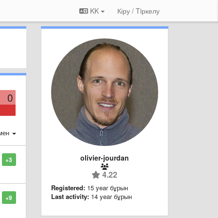
KK
Кіру / Tiркелу
0
мен
olivier-jourdan
+3
4.22
Registered:
15 year бұрын
Last activity:
14 year бұрын
+9