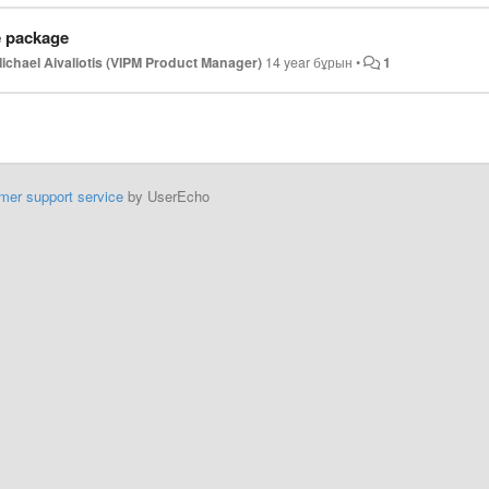
e package
ichael Aivaliotis (VIPM Product Manager)
14 year бұрын
•
1
mer support service
by UserEcho