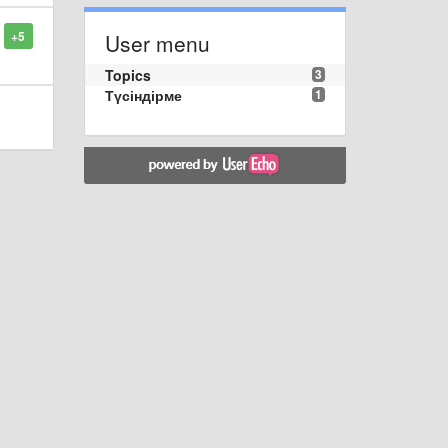
+5
User menu
Topics
3
Түсіндірме
1