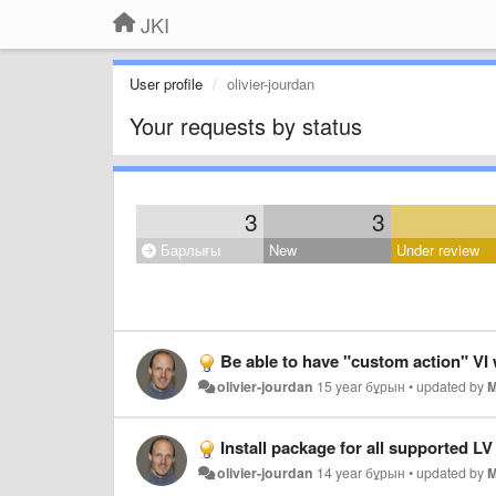
JKI
User profile
olivier-jourdan
Your requests by status
3
3
Барлығы
New
Under review
Be able to have "custom action" VI 
olivier-jourdan
15 year бұрын
•
updated by
M
Install package for all supported LV
olivier-jourdan
14 year бұрын
•
updated by
M