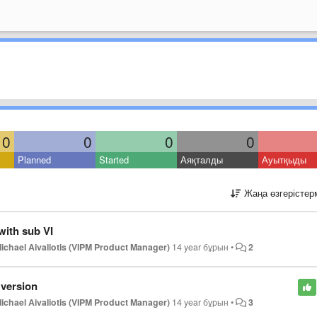
0
0
0
0
Planned
Started
Аяқталды
Ауытқыды
Жаңа өзгерістер
with sub VI
ichael Aivaliotis (VIPM Product Manager)
14 year бұрын
•
2
 version
ichael Aivaliotis (VIPM Product Manager)
14 year бұрын
•
3