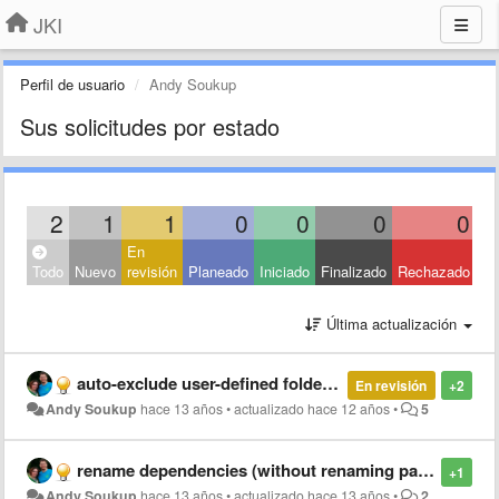
JKI
Perfil de usuario
Andy Soukup
Sus solicitudes por estado
2
1
1
0
0
0
0
En
Todo
Nuevo
revisión
Planeado
Iniciado
Finalizado
Rechazado
Última actualización
auto-exclude user-defined folders from build
En revisión
+2
Andy Soukup
hace 13 años
•
actualizado
hace 12 años
•
5
rename dependencies (without renaming package files)
+1
Andy Soukup
hace 13 años
•
actualizado
hace 13 años
•
2