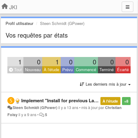
JKI
Profil utilisateur
Steen Schmidt (GPower)
Vos requêtes par états
1
0
1
0
0
0
0
Tout
Nouveau
À l'étude
Prévu
Commencé
Terminé
Écarté
Les derniers mis à jour
Implement "Install for previous LabVIEW version"
À l'étude
+8
Steen Schmidt (GPower)
il y a 13 ans
•
mis à jour par
Christian
Foisy
il y a 9 ans
•
5