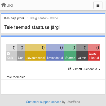
JKI
Kasutaja profiil
Craig Lawton-Devine
Teie teemad staatuse järgi
0
0
0
0
0
0
0
tagasi
Kõik
Uus
ülevaatamisel
kavandatud
Started
valmis
lükatud
Viimati uuendatud
Pole teemasid
Customer support service
by UserEcho