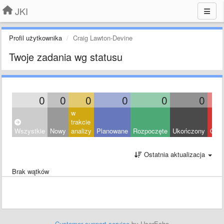
JKI
Profil użytkownika
Craig Lawton-Devine
Twoje zadania wg statusu
0
0
0
0
0
0
w
trakcie
Wszystkie
Nowy
analizy
Planowane
Rozpoczęte
Ukończony
Odrz
Ostatnia aktualizacja
Brak wątków
Customer support service
by UserEcho