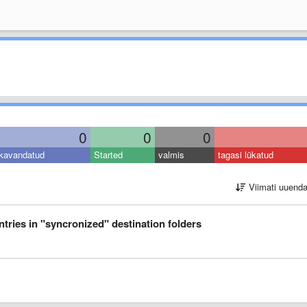
0
0
0
kavandatud
Started
valmis
tagasi lükatud
Viimati uuend
ntries in "syncronized" destination folders