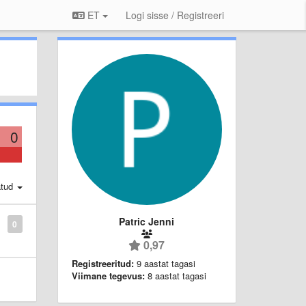
ET
Logi sisse / Registreeri
0
atud
Patric Jenni
0
0,97
Registreeritud:
9 aastat tagasi
Viimane tegevus:
8 aastat tagasi