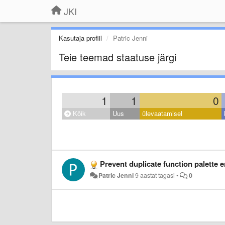
JKI
Kasutaja profiil
Patric Jenni
Teie teemad staatuse järgi
1
1
0
Kõik
Uus
ülevaatamisel
Prevent duplicate function palette e
Patric Jenni
9 aastat tagasi
•
0