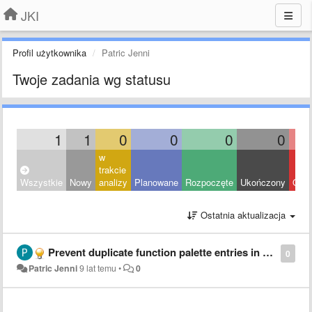
JKI
Profil użytkownika
Patric Jenni
Twoje zadania wg statusu
1
1
0
0
0
0
w
trakcie
Wszystkie
Nowy
analizy
Planowane
Rozpoczęte
Ukończony
Odrz
Ostatnia aktualizacja
Prevent duplicate function palette entries in "syncronized" destination folders
0
Patric Jenni
9 lat temu
•
0