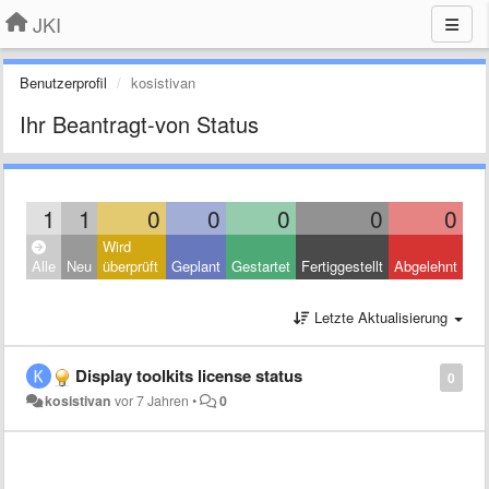
JKI
Benutzerprofil
kosistivan
Ihr Beantragt-von Status
1
1
0
0
0
0
0
Wird
Alle
Neu
überprüft
Geplant
Gestartet
Fertiggestellt
Abgelehnt
Letzte Aktualisierung
Display toolkits license status
0
kosistivan
vor 7 Jahren
•
0