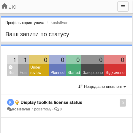
JKI
Профіль користувача
kosistivan
Ваші запити по статусу
1
1
0
0
0
0
0
Under
Всі
Нові
review
Planned
Started
Завершено
Відхилено
Нещодавно оновлені
Display toolkits license status
0
kosistivan
7 років тому
•
0