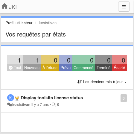
JKI
Profil utilisateur
kosistivan
Vos requêtes par états
1
1
0
0
0
0
0
Tout
Nouveau
À l'étude
Prévu
Commencé
Terminé
Écarté
Les derniers mis à jour
Display toolkits license status
0
kosistivan
il y a 7 ans
•
0