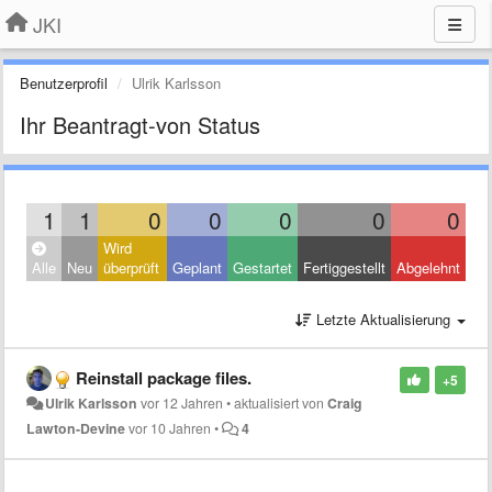
JKI
Benutzerprofil
Ulrik Karlsson
Ihr Beantragt-von Status
1
1
0
0
0
0
0
Wird
Alle
Neu
überprüft
Geplant
Gestartet
Fertiggestellt
Abgelehnt
Letzte Aktualisierung
Reinstall package files.
+5
Ulrik Karlsson
vor 12 Jahren
•
aktualisiert von
Craig
Lawton-Devine
vor 10 Jahren
•
4