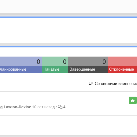
0
0
0
ланированные
Начатые
Завершенные
Отклоненные
Со свежими изменени
ig Lawton-Devine
10 лет назад
•
4