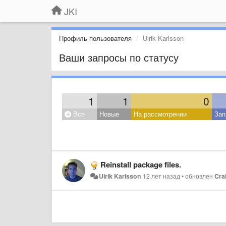
JKI
Профиль пользователя
Ulrik Karlsson
Ваши запросы по статусу
1
1
0
Все
Новые
На рассмотрении
Зап
Reinstall package files.
Ulrik Karlsson
12 лет назад
•
обновлен
Cra