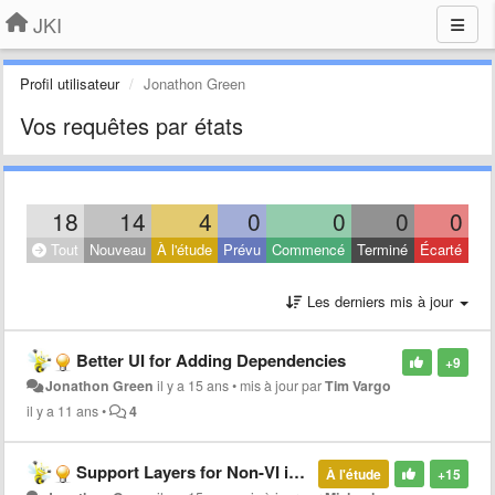
JKI
Profil utilisateur
Jonathon Green
Vos requêtes par états
18
14
4
0
0
0
0
Tout
Nouveau
À l'étude
Prévu
Commencé
Terminé
Écarté
Les derniers mis à jour
Better UI for Adding Dependencies
+9
Jonathon Green
il y a 15 ans
•
mis à jour par
Tim Vargo
il y a 11 ans
•
4
Support Layers for Non-VI icons (Sub-Palettes, category, etc)
À l'étude
+15