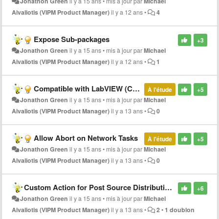
Jonathon Green
il y a 15 ans
•
mis à jour par
Michael
Aivaliotis (VIPM Product Manager)
il y a 12 ans
•
4
Expose Sub-packages
+3
Jonathon Green
il y a 15 ans
•
mis à jour par
Michael
Aivaliotis (VIPM Product Manager)
il y a 12 ans
•
1
Compatible with LabVIEW (CwLV) Field
À l'étude
+5
Jonathon Green
il y a 15 ans
•
mis à jour par
Michael
Aivaliotis (VIPM Product Manager)
il y a 13 ans
•
0
Allow Abort on Network Tasks
À l'étude
+5
Jonathon Green
il y a 15 ans
•
mis à jour par
Michael
Aivaliotis (VIPM Product Manager)
il y a 13 ans
•
0
Custom Action for Post Source Distribution (Before Packaging)
+6
Jonathon Green
il y a 15 ans
•
mis à jour par
Michael
Aivaliotis (VIPM Product Manager)
il y a 13 ans
•
2
•
1 doublon