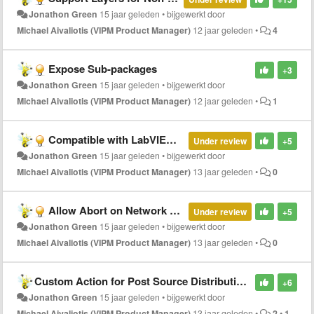
Jonathon Green
15 jaar geleden
•
bijgewerkt door
Michael Aivaliotis (VIPM Product Manager)
12 jaar geleden
•
4
Expose Sub-packages
+3
Jonathon Green
15 jaar geleden
•
bijgewerkt door
Michael Aivaliotis (VIPM Product Manager)
12 jaar geleden
•
1
Compatible with LabVIEW (CwLV) Field
Under review
+5
Jonathon Green
15 jaar geleden
•
bijgewerkt door
Michael Aivaliotis (VIPM Product Manager)
13 jaar geleden
•
0
Allow Abort on Network Tasks
Under review
+5
Jonathon Green
15 jaar geleden
•
bijgewerkt door
Michael Aivaliotis (VIPM Product Manager)
13 jaar geleden
•
0
Custom Action for Post Source Distribution (Before Packaging)
+6
Jonathon Green
15 jaar geleden
•
bijgewerkt door
Michael Aivaliotis (VIPM Product Manager)
13 jaar geleden
•
2
•
1