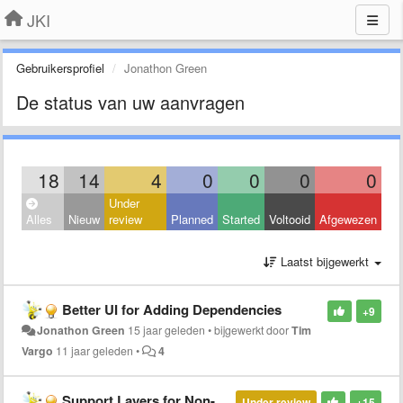
JKI
Gebruikersprofiel
Jonathon Green
De status van uw aanvragen
18
14
4
0
0
0
0
Under
Alles
Nieuw
review
Planned
Started
Voltooid
Afgewezen
Laatst bijgewerkt
Better UI for Adding Dependencies
+9
Jonathon Green
15 jaar geleden
•
bijgewerkt door
Tim
Vargo
11 jaar geleden
•
4
Support Layers for Non-VI icons (Sub-Palettes, category, etc)
Under review
+15