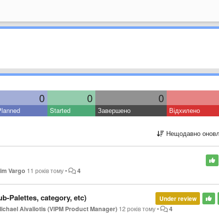
0
0
0
Planned
Started
Завершено
Відхилено
Нещодавно оновл
im Vargo
11 років тому
•
4
b-Palettes, category, etc)
Under review
ichael Aivaliotis (VIPM Product Manager)
12 років тому
•
4