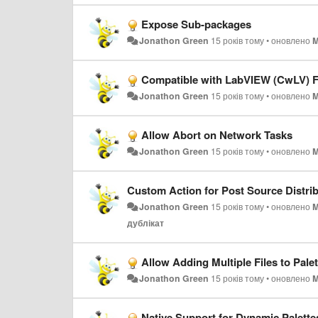
Expose Sub-packages
Jonathon Green
15 років тому
•
оновлено
M
Compatible with LabVIEW (CwLV) F
Jonathon Green
15 років тому
•
оновлено
M
Allow Abort on Network Tasks
Jonathon Green
15 років тому
•
оновлено
M
Custom Action for Post Source Distri
Jonathon Green
15 років тому
•
оновлено
M
дублікат
Allow Adding Multiple Files to Palet
Jonathon Green
15 років тому
•
оновлено
M
Native Support for Dynamic Palette