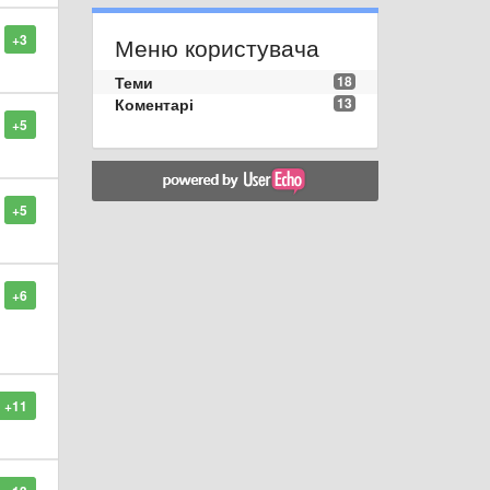
+3
Меню користувача
Теми
18
Коментарі
13
+5
+5
+6
+11