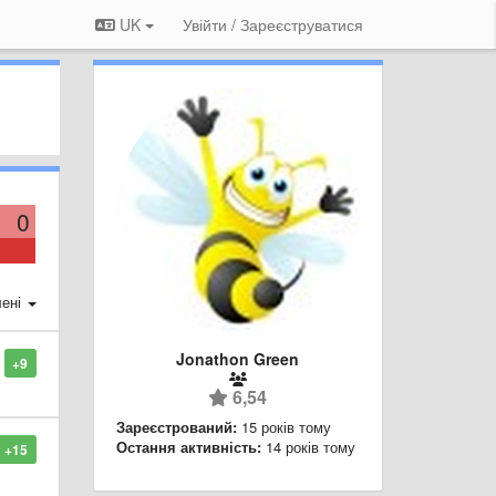
UK
Увійти / Зареєструватися
0
ені
Jonathon Green
+9
6,54
Зареєстрований:
15 років тому
Остання активність:
14 років тому
+15