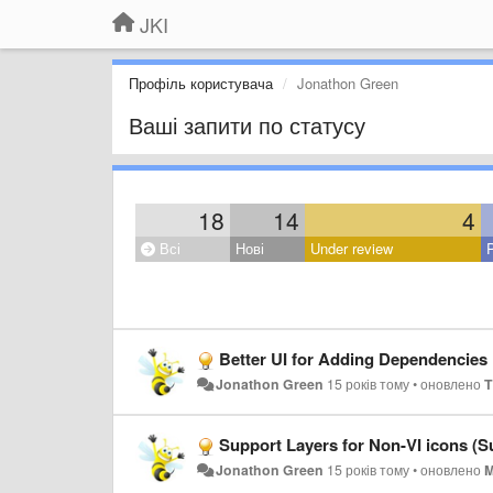
JKI
Профіль користувача
Jonathon Green
Ваші запити по статусу
18
14
4
Всі
Нові
Under review
Better UI for Adding Dependencies
Jonathon Green
15 років тому
•
оновлено
T
Support Layers for Non-VI icons (Su
Jonathon Green
15 років тому
•
оновлено
M